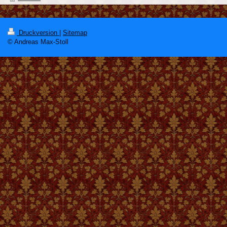
Druckversion
|
Sitemap
© Andreas Max-Stoll